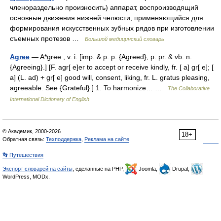
членораздельно произносить) аппарат, воспроизводящий
основные движения нижней челюсти, применяющийся для
формирования искусственных зубных рядов при изготовлении
съемных протезов …
Большой медицинский словарь
Agree
— A*gree , v. i. [imp. & p. p. {Agreed}; p. pr. & vb. n.
{Agreeing}.] [F. agr[ e]er to accept or receive kindly, fr. [ a] gr[ e]; [
a] (L. ad) + gr[ e] good will, consent, liking, fr. L. gratus pleasing,
agreeable. See {Grateful}.] 1. To harmonize… …
The Collaborative
International Dictionary of English
© Академик, 2000-2026
18+
Обратная связь:
Техподдержка
,
Реклама на сайте
👣 Путешествия
Экспорт словарей на сайты
, сделанные на PHP,
Joomla,
Drupal,
WordPress, MODx.