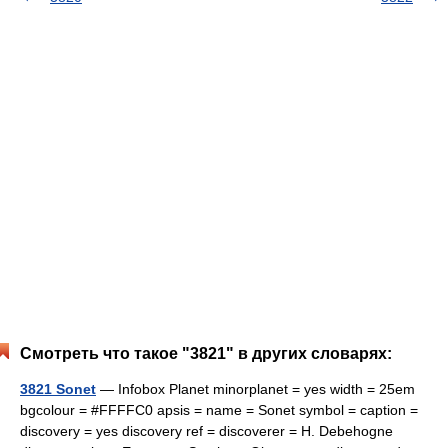
Смотреть что такое "3821" в других словарях:
3821 Sonet
— Infobox Planet minorplanet = yes width = 25em
bgcolour = #FFFFC0 apsis = name = Sonet symbol = caption =
discovery = yes discovery ref = discoverer = H. Debehogne