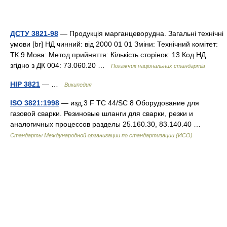
ДСТУ 3821-98
— Продукція марганцеворудна. Загальні технічні
умови [br] НД чинний: від 2000 01 01 Зміни: Технічний комітет:
ТК 9 Мова: Метод прийняття: Кількість сторінок: 13 Код НД
згідно з ДК 004: 73.060.20 …
Покажчик національних стандартів
HIP 3821
— …
Википедия
ISO 3821:1998
— изд.3 F TC 44/SC 8 Оборудование для
газовой сварки. Резиновые шланги для сварки, резки и
аналогичных процессов разделы 25.160.30, 83.140.40 …
Стандарты Международной организации по стандартизации (ИСО)