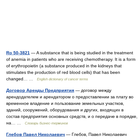
Ro 50-3821
— A substance that is being studied in the treatment
of anemia in patients who are receiving chemotherapy. It is a form
of erythropoietin (a substance produced in the kidneys that
stimulates the production of red blood cells) that has been
changed… …
English dictionary of cancer terms
Договор Аренды Предприятия
— договор между
арендодателем и арендатором о предоставлении за плату во
временное владение и пользование земельных участков,
зданий, сооружений, оборудования и других, входящих в
состав предприятия основных средств, и о передаче в порядке,
на… …
Словарь бизнес-терминов
Глебов Павел Николаевич
— Глебов, Павел Николаевич