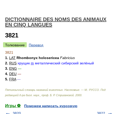
DICTIONNAIRE DES NOMS DES ANIMAUX
EN CINQ LANGUES
3821
Толкование
Перевод
3821
1.
LAT
Rhombonyx holosericea
Fabricius
2.
RUS
хрущик
m
металлический сибирский зелёный
3.
ENG
—
4.
DEU
—
5.
FRA
—
Пятиязычный словарь названий животных. Насекомые. — М.: РУССО
.
Под
редакцией д-ра биол. наук., проф. Б. Р. Стригановой
.
2000
.
Игры ⚽
Поможем написать курсовую
3820
3822